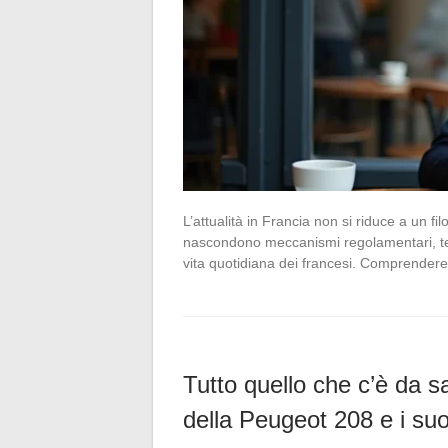
L’attualità in Francia non si riduce a un f
nascondono meccanismi regolamentari, te
vita quotidiana dei francesi. Comprender
Tutto quello che c’è da s
della Peugeot 208 e i suo