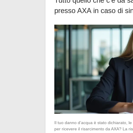
Tutto quello che c’è da s
presso AXA in caso di sin
Il tuo danno d’acqua è stato dichiarato, le
per ricevere il risarcimento da AXA? La ris