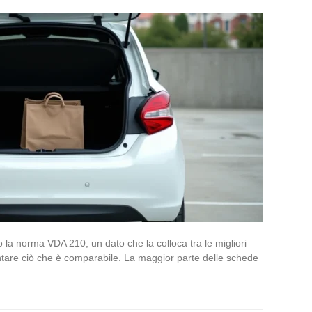
 la norma VDA 210, un dato che la colloca tra le migliori
ontare ciò che è comparabile. La maggior parte delle schede