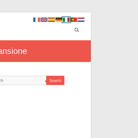
pansione
Search