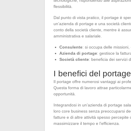
tecnologiche, rispondendo alle aspirazioni
flessibilità.
Dal punto di vista pratico, il portage è sp
un’azienda di portage e una società clien
conto della società cliente, mentre è assu
amministrativa e salariale.
Consulente
: si occupa delle missioni,
Azienda di portage
: gestisce la fattur
Società cliente
: beneficia dei servizi 
I benefici del portage
Il portage offre numerosi vantaggi ai profe
Questa forma di lavoro attrae particolarme
opportunità.
Integrandosi in un’azienda di portage sala
loro core business senza preoccuparsi degli
fatture e di altre attività spesso percepi
massimizzare il tempo e l’efficienza.