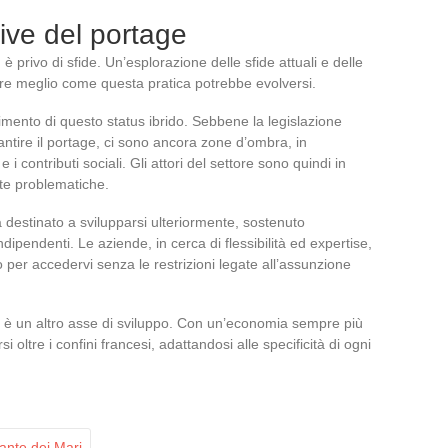
tive del portage
è privo di sfide. Un’esplorazione delle sfide attuali e delle
re meglio come questa pratica potrebbe evolversi.
scimento di questo status ibrido. Sebbene la legislazione
ntire il portage, ci sono ancora zone d’ombra, in
e i contributi sociali. Gli attori del settore sono quindi in
te problematiche.
a destinato a svilupparsi ulteriormente, sostenuto
ndipendenti. Le aziende, in cerca di flessibilità ed expertise,
per accedervi senza le restrizioni legate all’assunzione
ge è un altro asse di sviluppo. Con un’economia sempre più
 oltre i confini francesi, adattandosi alle specificità di ogni
ante dei Mari