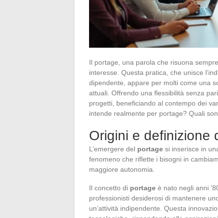
Il portage, una parola che risuona sempre 
interesse. Questa pratica, che unisce l’in
dipendente, appare per molti come una so
attuali. Offrendo una flessibilità senza pari
progetti, beneficiando al contempo dei van
intende realmente per portage? Quali sono le
Origini e definizione
L’emergere del
portage
si inserisce in u
fenomeno che riflette i bisogni in cambiam
maggiore autonomia.
Il concetto di
portage
è nato negli anni ’80
professionisti desiderosi di mantenere un
un’attività indipendente. Questa innovazi