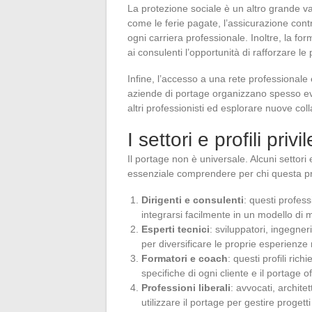
La protezione sociale è un altro grande va
come le ferie pagate, l’assicurazione cont
ogni carriera professionale. Inoltre, la f
ai consulenti l’opportunità di rafforzare 
Infine, l’accesso a una rete professionale
aziende di portage organizzano spesso eve
altri professionisti ed esplorare nuove col
I settori e profili priv
Il portage non è universale. Alcuni settori 
essenziale comprendere per chi questa pr
Dirigenti e consulenti
: questi profes
integrarsi facilmente in un modello di m
Esperti tecnici
: sviluppatori, ingegner
per diversificare le proprie esperienze
Formatori e coach
: questi profili ric
specifiche di ogni cliente e il portage o
Professioni liberali
: avvocati, archit
utilizzare il portage per gestire progett