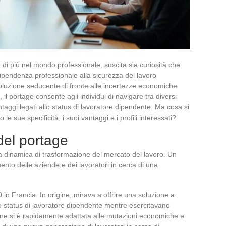
di più nel mondo professionale, suscita sia curiosità che
dipendenza professionale alla sicurezza del lavoro
luzione seducente di fronte alle incertezze economiche
, il portage consente agli individui di navigare tra diversi
taggi legati allo status di lavoratore dipendente. Ma cosa si
 sue specificità, i suoi vantaggi e i profili interessati?
 del portage
na dinamica di trasformazione del mercato del lavoro. Un
ento delle aziende e dei lavoratori in cerca di una
 in Francia. In origine, mirava a offrire una soluzione a
o status di lavoratore dipendente mentre esercitavano
one si è rapidamente adattata alle mutazioni economiche e