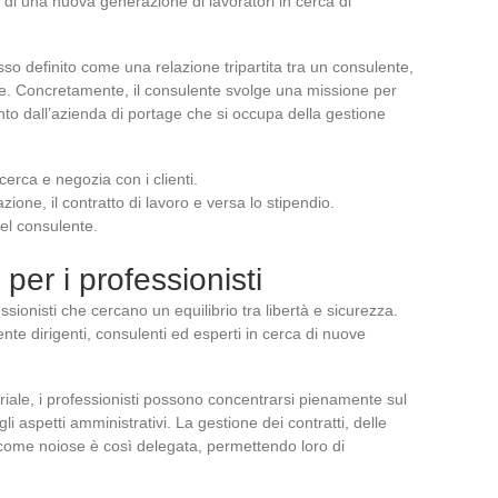
 di una nuova generazione di lavoratori in cerca di
esso definito come una relazione tripartita tra un consulente,
te. Concretamente, il consulente svolge una missione per
nto dall’azienda di portage che si occupa della gestione
 cerca e negozia con i clienti.
azione, il contratto di lavoro e versa lo stipendio.
del consulente.
 per i professionisti
ssionisti che cercano un equilibrio tra libertà e sicurezza.
nte dirigenti, consulenti ed esperti in cerca di nuove
riale, i professionisti possono concentrarsi pienamente sul
 aspetti amministrativi. La gestione dei contratti, delle
te come noiose è così delegata, permettendo loro di