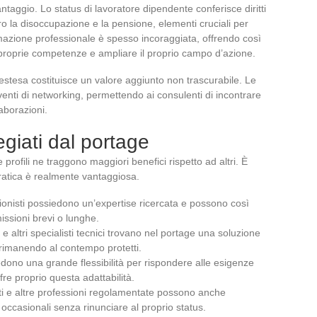
ntaggio. Lo status di lavoratore dipendente conferisce diritti
ro la disoccupazione e la pensione, elementi cruciali per
ormazione professionale è spesso incoraggiata, offrendo così
le proprie competenze e ampliare il proprio campo d’azione.
 estesa costituisce un valore aggiunto non trascurabile. Le
nti di networking, permettendo ai consulenti di incontrare
laborazioni.
ilegiati dal portage
e profili ne traggono maggiori benefici rispetto ad altri. È
atica è realmente vantaggiosa.
sionisti possiedono un’expertise ricercata e possono così
issioni brevi o lunghe.
i e altri specialisti tecnici trovano nel portage una soluzione
 rimanendo al contempo protetti.
hiedono una grande flessibilità per rispondere alle esigenze
ffre proprio questa adattabilità.
etti e altre professioni regolamentate possono anche
i occasionali senza rinunciare al proprio status.