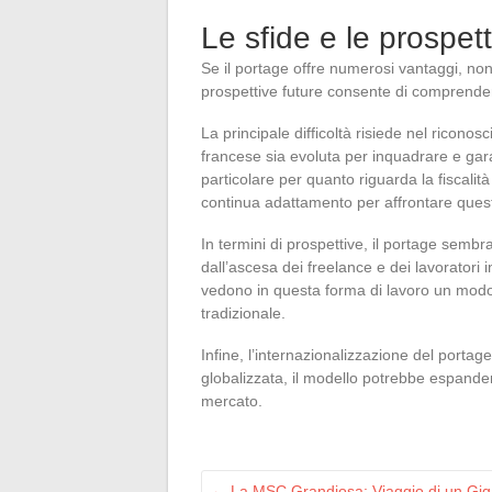
Le sfide e le prospet
Se il portage offre numerosi vantaggi, non 
prospettive future consente di comprende
La principale difficoltà risiede nel ricono
francese sia evoluta per inquadrare e gara
particolare per quanto riguarda la fiscalità 
continua adattamento per affrontare ques
In termini di prospettive, il portage sembr
dall’ascesa dei freelance e dei lavoratori i
vedono in questa forma di lavoro un modo 
tradizionale.
Infine, l’internazionalizzazione del porta
globalizzata, il modello potrebbe espandersi
mercato.
←
La MSC Grandiosa: Viaggio di un Gig