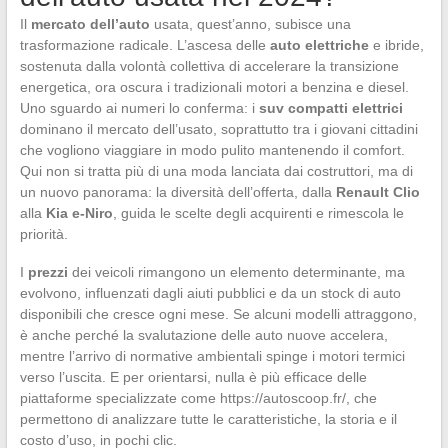
Il
mercato dell’auto
usata, quest’anno, subisce una
trasformazione radicale. L’ascesa delle
auto elettriche
e ibride,
sostenuta dalla volontà collettiva di accelerare la transizione
energetica, ora oscura i tradizionali motori a benzina e diesel.
Uno sguardo ai numeri lo conferma: i
suv compatti elettrici
dominano il mercato dell’usato, soprattutto tra i giovani cittadini
che vogliono viaggiare in modo pulito mantenendo il comfort.
Qui non si tratta più di una moda lanciata dai costruttori, ma di
un nuovo panorama: la diversità dell’offerta, dalla
Renault Clio
alla
Kia e-Niro
, guida le scelte degli acquirenti e rimescola le
priorità.
I
prezzi
dei veicoli rimangono un elemento determinante, ma
evolvono, influenzati dagli aiuti pubblici e da un stock di auto
disponibili che cresce ogni mese. Se alcuni modelli attraggono,
è anche perché la svalutazione delle auto nuove accelera,
mentre l’arrivo di normative ambientali spinge i motori termici
verso l’uscita. E per orientarsi, nulla è più efficace delle
piattaforme specializzate come https://autoscoop.fr/, che
permettono di analizzare tutte le caratteristiche, la storia e il
costo d’uso, in pochi clic.