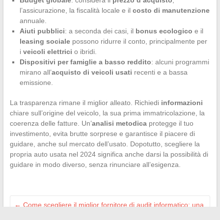
Budget globale
: considera il
prezzo d’acquisto
,
l’assicurazione, la fiscalità locale e il
costo di manutenzione
annuale.
Aiuti pubblici
: a seconda dei casi, il
bonus ecologico
e il
leasing sociale
possono ridurre il conto, principalmente per
i
veicoli elettrici
o ibridi.
Dispositivi per famiglie a basso reddito
: alcuni programmi
mirano all’
acquisto di veicoli usati
recenti e a bassa
emissione.
La trasparenza rimane il miglior alleato. Richiedi
informazioni
chiare sull’origine del veicolo, la sua prima immatricolazione, la
coerenza delle fatture. Un’
analisi metodica
protegge il tuo
investimento, evita brutte sorprese e garantisce il piacere di
guidare, anche sul mercato dell’usato. Dopotutto, scegliere la
propria auto usata nel 2024 significa anche darsi la possibilità di
guidare in modo diverso, senza rinunciare all’esigenza.
←
Come scegliere il miglior fornitore di audit informatico: una
guida completa