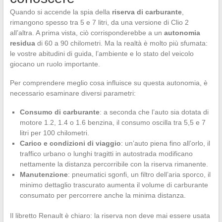
Quando si accende la spia della
riserva di carburante
,
rimangono spesso tra 5 e 7 litri, da una versione di Clio 2
all’altra. A prima vista, ciò corrisponderebbe a un
autonomia
residua
di 60 a 90 chilometri. Ma la realtà è molto più sfumata:
le vostre abitudini di guida, l’ambiente e lo stato del veicolo
giocano un ruolo importante.
Per comprendere meglio cosa influisce su questa autonomia, è
necessario esaminare diversi parametri:
Consumo di carburante
: a seconda che l’auto sia dotata di
motore 1.2, 1.4 o 1.6 benzina, il consumo oscilla tra 5,5 e 7
litri per 100 chilometri.
Carico e condizioni di viaggio
: un’auto piena fino all’orlo, il
traffico urbano o lunghi tragitti in autostrada modificano
nettamente la distanza percorribile con la riserva rimanente.
Manutenzione
: pneumatici sgonfi, un filtro dell’aria sporco, il
minimo dettaglio trascurato aumenta il volume di carburante
consumato per percorrere anche la minima distanza.
Il libretto Renault è chiaro: la riserva non deve mai essere usata