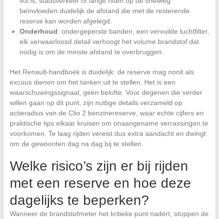
vol is, stadsverkeer of lange ritten op de snelweg
beïnvloeden duidelijk de afstand die met de resterende
reserve kan worden afgelegd.
Onderhoud
: ondergeperste banden, een vervuilde luchtfilter,
elk verwaarloosd detail verhoogt het volume brandstof dat
nodig is om de minste afstand te overbruggen.
Het Renault-handboek is duidelijk: de reserve mag nooit als
excuus dienen om het tanken uit te stellen. Het is een
waarschuwingssignaal, geen belofte. Voor degenen die verder
willen gaan op dit punt, zijn nuttige details verzameld op
actieradius van de Clio 2 benzinereserve, waar echte cijfers en
praktische tips elkaar kruisen om onaangename verrassingen te
voorkomen. Te laag rijden vereist dus extra aandacht en dwingt
om de gewoonten dag na dag bij te stellen.
Welke risico’s zijn er bij rijden
met een reserve en hoe deze
dagelijks te beperken?
Wanneer de brandstofmeter het kritieke punt nadert, stoppen de