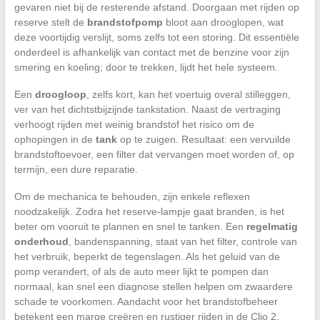
gevaren niet bij de resterende afstand. Doorgaan met rijden op
reserve stelt de
brandstofpomp
bloot aan drooglopen, wat
deze voortijdig verslijt, soms zelfs tot een storing. Dit essentiële
onderdeel is afhankelijk van contact met de benzine voor zijn
smering en koeling; door te trekken, lijdt het hele systeem.
Een
droogloop
, zelfs kort, kan het voertuig overal stilleggen,
ver van het dichtstbijzijnde tankstation. Naast de vertraging
verhoogt rijden met weinig brandstof het risico om de
ophopingen in de
tank
op te zuigen. Resultaat: een vervuilde
brandstoftoevoer, een filter dat vervangen moet worden of, op
termijn, een dure reparatie.
Om de mechanica te behouden, zijn enkele reflexen
noodzakelijk. Zodra het reserve-lampje gaat branden, is het
beter om vooruit te plannen en snel te tanken. Een
regelmatig
onderhoud
, bandenspanning, staat van het filter, controle van
het verbruik, beperkt de tegenslagen. Als het geluid van de
pomp verandert, of als de auto meer lijkt te pompen dan
normaal, kan snel een diagnose stellen helpen om zwaardere
schade te voorkomen. Aandacht voor het brandstofbeheer
betekent een marge creëren en rustiger rijden in de Clio 2.