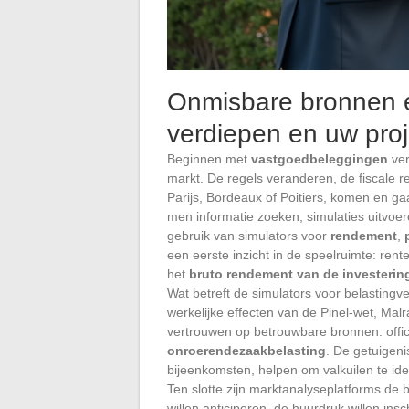
Onmisbare bronnen e
verdiepen en uw proj
Beginnen met
vastgoedbeleggingen
ver
markt. De regels veranderen, de fiscale 
Parijs, Bordeaux of Poitiers, komen en g
men informatie zoeken, simulaties uitvoer
gebruik van simulators voor
rendement
,
een eerste inzicht in de speelruimte: rent
het
bruto rendement van de investerin
Wat betreft de simulators voor belastingve
werkelijke effecten van de Pinel-wet, Mal
vertrouwen op betrouwbare bronnen: offic
onroerendezaakbelasting
. De getuigeni
bijeenkomsten, helpen om valkuilen te ide
Ten slotte zijn marktanalyseplatforms de 
willen anticiperen, de huurdruk willen in