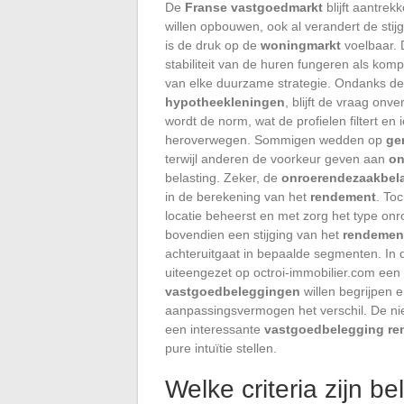
De
Franse vastgoedmarkt
blijft aantrek
willen opbouwen, ook al verandert de stij
is de druk op de
woningmarkt
voelbaar. D
stabiliteit van de huren fungeren als kom
van elke duurzame strategie. Ondanks de
hypotheekleningen
, blijft de vraag on
wordt de norm, wat de profielen filtert e
heroverwegen. Sommigen wedden op
ge
terwijl anderen de voorkeur geven aan
on
belasting. Zeker, de
onroerendezaakbel
in de berekening van het
rendement
. To
locatie beheerst en met zorg het type onr
bovendien een stijging van het
rendemen
achteruitgaat in bepaalde segmenten. In dit
uiteengezet op octroi-immobilier.com een
vastgoedbeleggingen
willen begrijpen 
aanpassingsvermogen het verschil. De ni
een interessante
vastgoedbelegging r
pure intuïtie stellen.
Welke criteria zijn b