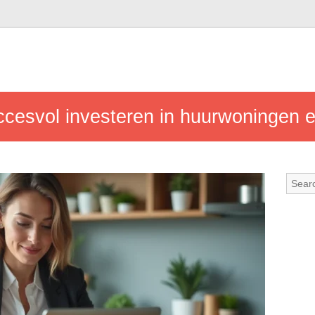
uccesvol investeren in huurwoningen 