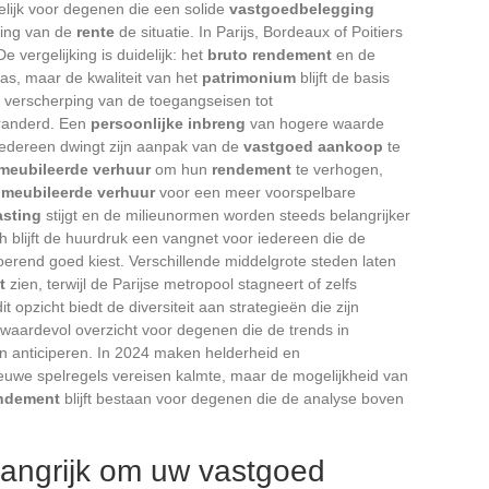
kelijk voor degenen die een solide
vastgoedbelegging
ging van de
rente
de situatie. In Parijs, Bordeaux of Poitiers
e vergelijking is duidelijk: het
bruto rendement
en de
pas, maar de kwaliteit van het
patrimonium
blijft de basis
 verscherping van de toegangseisen tot
veranderd. Een
persoonlijke inbreng
van hogere waarde
n iedereen dwingt zijn aanpak van de
vastgoed aankoop
te
meubileerde verhuur
om hun
rendement
te verhogen,
meubileerde verhuur
voor een meer voorspelbare
asting
stijgt en de milieunormen worden steeds belangrijker
ch blijft de huurdruk een vangnet voor iedereen die de
oerend goed kiest. Verschillende middelgrote steden laten
t
zien, terwijl de Parijse metropool stagneert of zelfs
 opzicht biedt de diversiteit aan strategieën die zijn
 waardevol overzicht voor degenen die de trends in
en anticiperen. In 2024 maken helderheid en
euwe spelregels vereisen kalmte, maar de mogelijkheid van
endement
blijft bestaan voor degenen die de analyse boven
elangrijk om uw vastgoed