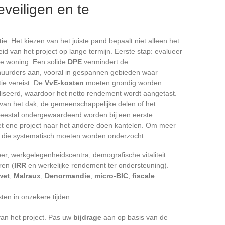
eveiligen en te
tie. Het kiezen van het juiste pand bepaalt niet alleen het
d van het project op lange termijn. Eerste stap: evalueer
e woning. Een solide
DPE
vermindert de
 huurders aan, vooral in gespannen gebieden waar
ie vereist. De
VvE-kosten
moeten grondig worden
iseerd, waardoor het netto rendement wordt aangetast.
t van het dak, de gemeenschappelijke delen of het
eestal ondergewaardeerd worden bij een eerste
et ene project naar het andere doen kantelen. Om meer
teria die systematisch moeten worden onderzocht:
er, werkgelegenheidscentra, demografische vitaliteit.
ren (
IRR
en werkelijke rendement ter ondersteuning).
wet
,
Malraux
,
Denormandie
,
micro-BIC
,
fiscale
sten in onzekere tijden.
an het project. Pas uw
bijdrage
aan op basis van de