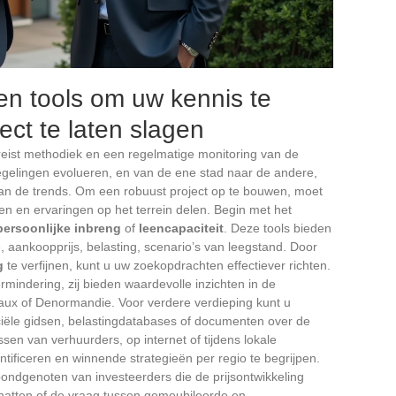
n tools om uw kennis te
ect te laten slagen
eist methodiek en een regelmatige monitoring van de
regelingen evolueren, en van de ene stad naar de andere,
aan de trends. Om een robuust project op te bouwen, moet
en en ervaringen op het terrein delen. Begin met het
persoonlijke inbreng
of
leencapaciteit
. Deze tools bieden
e, aankoopprijs, belasting, scenario’s van leegstand. Door
g
te verfijnen, kunt u uw zoekopdrachten effectiever richten.
rmindering, zij bieden waardevolle inzichten in de
raux of Denormandie. Voor verdere verdieping kunt u
iële gidsen, belastingdatabases of documenten over de
ssen van verhuurders, op internet of tijdens lokale
ntificeren en winnende strategieën per regio te begrijpen.
bondgenoten van investeerders die de prijsontwikkeling
schatten of de vraag tussen gemeubileerde en