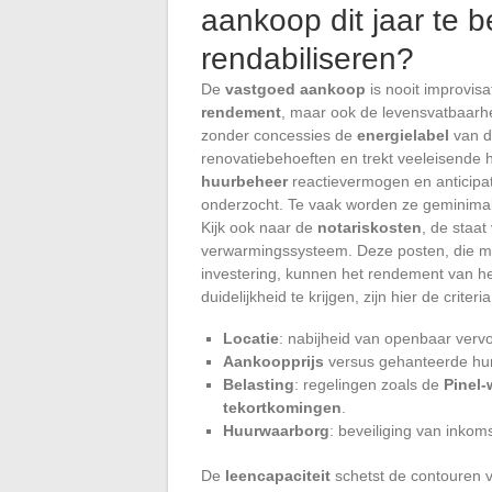
aankoop dit jaar te b
rendabiliseren?
De
vastgoed aankoop
is nooit improvisa
rendement
, maar ook de levensvatbaarhei
zonder concessies de
energielabel
van d
renovatiebehoeften en trekt veeleisende
huurbeheer
reactievermogen en anticipat
onderzocht. Te vaak worden ze geminimal
Kijk ook naar de
notariskosten
, de staa
verwarmingssysteem. Deze posten, die m
investering, kunnen het rendement van h
duidelijkheid te krijgen, zijn hier de cri
Locatie
: nabijheid van openbaar vervo
Aankoopprijs
versus gehanteerde hu
Belasting
: regelingen zoals de
Pinel-
tekortkomingen
.
Huurwaarborg
: beveiliging van inkom
De
leencapaciteit
schetst de contouren v