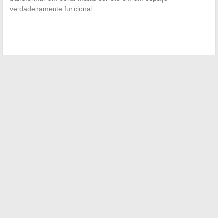
verdadeiramente funcional.
←
Acompanhe todas as notícias do mundo do esporte em
tempo real e não perca nada
Fique informado: descubra as últimas notícias e tendências