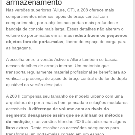
armazenamento
Nas versões superiores (Allure, GT), a 208 oferece mais
compartimentos internos: apoio de braço central com
compartimento, porta-objetos nas portas mais profundos e
bandeja de console mais larga. Esses detalhes não alteram o
volume do porta-malas em si, mas
redistribuem os pequenos
objetos fora do porta-malas
, liberando espaço de carga para
as bagagens.
A escolha entre a versão Active e Allure também se baseia
nesses detalhes de arranjo interno. Um motorista que
transporta regularmente material profissional se beneficiará ao
verificar a presença do apoio de braço central e do fundo duplo
ajustável na versão desejada.
A 208 II compensa seu tamanho de modelo urbano com uma
arquitetura de porta-malas bem pensada e soluções modulares
acessíveis.
A diferença de volume com as rivais do
segmento desaparece assim que se alinham os métodos
de medição
, e as versões híbridas 2026 até adicionam alguns
litros extras. Resta escolher os acessórios adequados para
transformar um porta-malas correto em um espaço