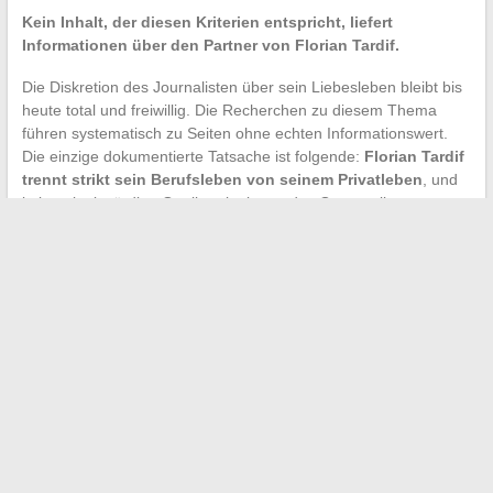
Kein Inhalt, der diesen Kriterien entspricht, liefert
Informationen über den Partner von Florian Tardif.
Die Diskretion des Journalisten über sein Liebesleben bleibt bis
heute total und freiwillig. Die Recherchen zu diesem Thema
führen systematisch zu Seiten ohne echten Informationswert.
Die einzige dokumentierte Tatsache ist folgende:
Florian Tardif
trennt strikt sein Berufsleben von seinem Privatleben
, und
keine glaubwürdige Quelle erlaubt es, das Gegenteil zu
behaupten.
←
Entdecken Sie die besten landwirtschaftlichen und
Freizeitaktivitäten im Freien
Verfolgen Sie alle Sportnachrichten in Echtzeit und verpassen
Sie nichts
→
Search