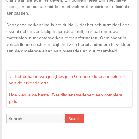
glans aan sieraden te geven. Elk domein heeft zijn specifieke
eisen, en het schuurmiddel moet zich met precisie en efficiëntie
aanpassen.
Door deze verkenning is het duidelijk dat het schuurmiddel een
essentieel en veelzijdig hulpmiddel blijft, in staat om ruwe
materialen in meesterwerken te transformeren. Onmisbaar in
verschillende sectoren, blijft het zich heruitvinden om te voldoen
aan de groeiende eisen van prestaties en duurzaamheid.
←
Het behalen van je rijbewijs in Gironde: de essentiële rol
van de erkende arts
Hoe kies je de beste IT-auditdienstverlener: een complete
gids
→
Search