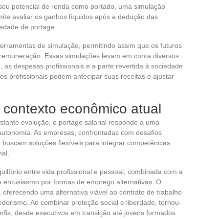
eu potencial de renda como portado, uma simulação
rmite avaliar os ganhos líquidos após a dedução das
iedade de portage.
rramentas de simulação, permitindo assim que os futuros
 remuneração. Essas simulações levam em conta diversos
as despesas profissionais e a parte revertida à sociedade
os profissionais podem antecipar suas receitas e ajustar
o contexto econômico atual
tante evolução, o portage salarial responde a uma
 autonomia. As empresas, confrontadas com desafios
 buscam soluções flexíveis para integrar competências
nal.
ilíbrio entre vida profissional e pessoal, combinada com a
o entusiasmo por formas de emprego alternativas. O
, oferecendo uma alternativa viável ao contrato de trabalho
orismo. Ao combinar proteção social e liberdade, tornou-
rfis, desde executivos em transição até jovens formados