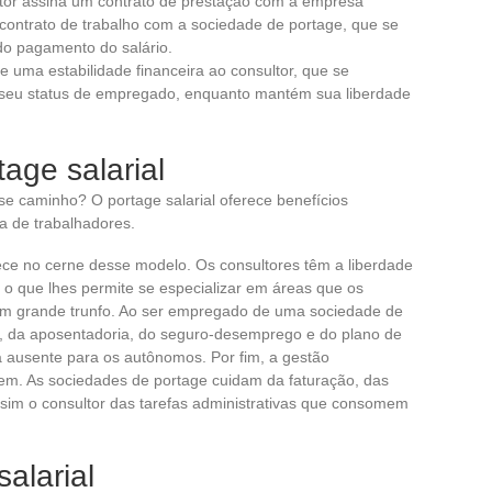
ultor assina um contrato de prestação com a empresa
m contrato de trabalho com a sociedade de portage, que se
do pagamento do salário.
e uma estabilidade financeira ao consultor, que se
ao seu status de empregado, enquanto mantém sua liberdade
age salarial
se caminho? O portage salarial oferece benefícios
a de trabalhadores.
ce no cerne desse modelo. Os consultores têm a liberdade
, o que lhes permite se especializar em áreas que os
m grande trunfo. Ao ser empregado de uma sociedade de
al, da aposentadoria, do seguro-desemprego e do plano de
 ausente para os autônomos. Por fim, a gestão
agem. As sociedades de portage cuidam da faturação, das
assim o consultor das tarefas administrativas que consomem
alarial