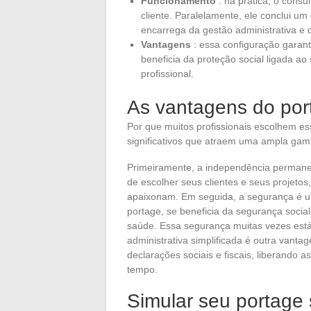
Funcionamento
: na prática, o cons
cliente. Paralelamente, ele conclui u
encarrega da gestão administrativa e 
Vantagens
: essa configuração garant
beneficia da proteção social ligada 
profissional.
As vantagens do port
Por que muitos profissionais escolhem es
significativos que atraem uma ampla gam
Primeiramente, a independência permane
de escolher seus clientes e seus projetos
apaixonam. Em seguida, a segurança é u
portage, se beneficia da segurança soci
saúde. Essa segurança muitas vezes está
administrativa simplificada é outra vant
declarações sociais e fiscais, liberando 
tempo.
Simular seu portage s