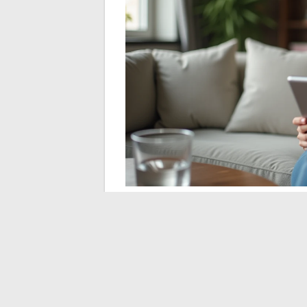
Reclamación y correo
Free según el motivo
El contacto por correo sigue siendo un re
direcciones postales según la naturaleza d
contacto no detallan.