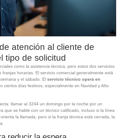
 de atención al cliente de
 tipo de solicitud
ciales como la asistencia técnica, pero estos dos servicios
ranjas horarias. El servicio comercial generalmente está
a semana y el sábado. El
servicio técnico opera en
en ciertos días festivos, especialmente en Navidad y Año
recta: llamar al 3244 un domingo por la noche por un
 que se hable con un técnico calificado, incluso si la línea
orienta la llamada, pero si la franja técnica está cerrada, la
a.
ra reducir la espera