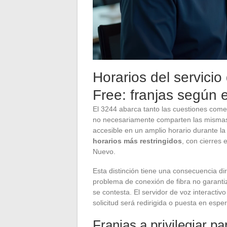
Horarios del servicio
Free: franjas según el
El 3244 abarca tanto las cuestiones comer
no necesariamente comparten las mismas f
accesible en un amplio horario durante l
horarios más restringidos
, con cierres 
Nuevo.
Esta distinción tiene una consecuencia di
problema de conexión de fibra no garantiza
se contesta. El servidor de voz interactivo 
solicitud será redirigida o puesta en esper
Franjas a privilegiar pa