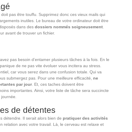
agé
e doit pas être touffu. Supprimez donc ces vieux mails qui
hargements inutiles. Le bureau de votre ordinateur doit être
e disposés dans des
dossiers nommés soigneusement
.
eur avant de trouver un fichier.
avez pas besoin d’entamer plusieurs tâches à la fois. En le
 panique de ne pas vite évoluer vous incitera au stress.
tiel, car vous serez dans une confusion totale. Qui va
ous submergez pas. Pour une meilleure efficacité,
ne
rtantes par jour
. Et, ces taches doivent être
ns importantes. Ainsi, votre liste de tâche sera succincte
a journée.
res de détentes
us détendre. Il serait alors bien de
pratiquer des activités
n relation avec votre travail. Là, le cerveau est relaxe et